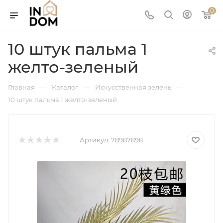
0
10 штук пальма 1
желто-зеленый
—
—
—
Главная
Каталог
Искусственная зелень
10 штук пальма 1 желто-зеленый
Артикул:
78987898