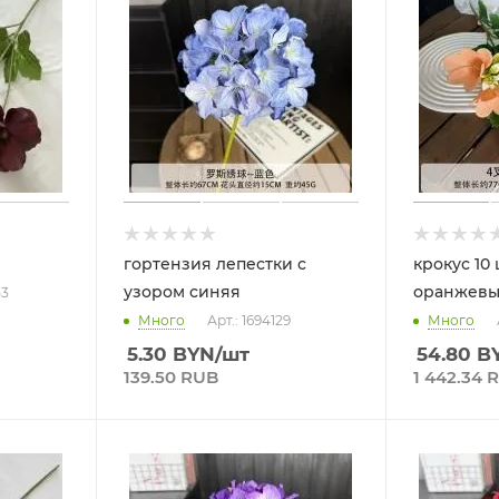
гортензия лепестки с
крокус 10 
узором синяя
оранжев
53
Много
Арт.: 1694129
Много
5.30
BYN
/шт
54.80
B
139.50 RUB
1 442.34 