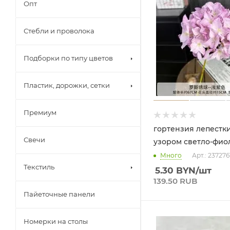
Опт
Стебли и проволока
Подборки по типу цветов
Пластик, дорожки, сетки
Премиум
гортензия лепестки
Свечи
узором светло-фио
Много
Арт.: 237276
Текстиль
5.30
BYN
/шт
139.50 RUB
Пайеточные панели
Номерки на столы