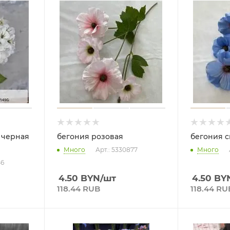
 черная
бегония розовая
бегония 
Много
Арт.: 5330877
Много
46
4.50
BYN
/шт
4.50
BY
118.44 RUB
118.44 RU