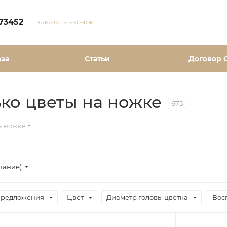
73452
ЗАКАЗАТЬ ЗВОНОК
аза
Статьи
Договор 
ко цветы на ножке
675
а ножке
стание)
предложения
Цвет
Диаметр головы цветка
Вос