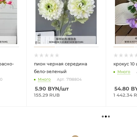
расно-
пион черная середина
крокус 10
бело-зеленый
Много
70
Много
Арт.: 7198804
5.90
BYN
/шт
54.80
B
155.29 RUB
1 442.34 