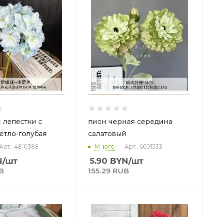
 лепестки с
пион черная середина
етло-голубая
салатовый
Арт.: 4810388
Много
Арт.: 6601533
N
/шт
5.90
BYN
/шт
B
155.29 RUB