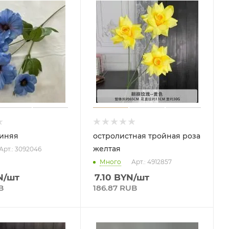
синяя
остролистная тройная роза
желтая
Арт.: 3092046
Много
Арт.: 4912857
N
/шт
7.10
BYN
/шт
B
186.87 RUB