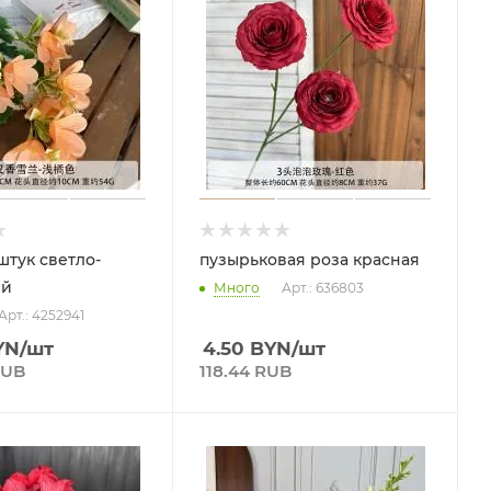
штук светло-
пузырьковая роза красная
ый
Много
Арт.: 636803
Арт.: 4252941
YN
/шт
4.50
BYN
/шт
RUB
118.44 RUB