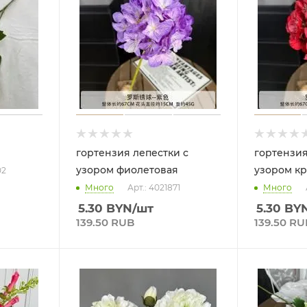
гортензия лепестки с
гортензия
узором фиолетовая
узором кр
02
Много
Арт.: 4021871
Много
5.30
BYN
/шт
5.30
BY
139.50 RUB
139.50 RU