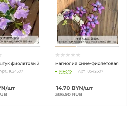
 штук фиолетовый
магнолия сине-фиолетовая
Арт.: 1624597
Много
Арт.: 8542607
YN
/шт
14.70
BYN
/шт
RUB
386.90 RUB