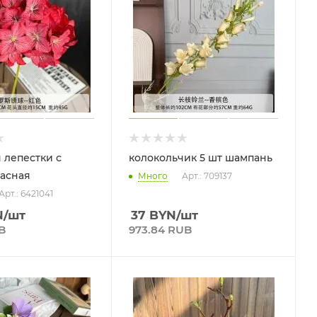
 лепестки с
колокольчик 5 шт шампань
асная
Много
Арт.: 709137
Арт.: 6421041
N
/шт
37
BYN
/шт
B
973.84 RUB