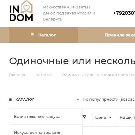
Искусственные цветы и
+792030
декор под заказ Россия и
Беларусь
Каталог
Правила зак
Одиночные или несколь
—
—
Главная
Каталог
Одиночные или несколько цветы н
По популярности (возра
КАТАЛОГ
Ветки пышные, сакура
Цена
Наши 
Искусственная зелень