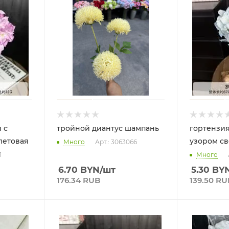
 с
тройной диантус шампань
гортензия
летовая
узором св
Много
Арт.: 3063066
1
Много
6.70
BYN
/шт
5.30
BY
176.34 RUB
139.50 RU