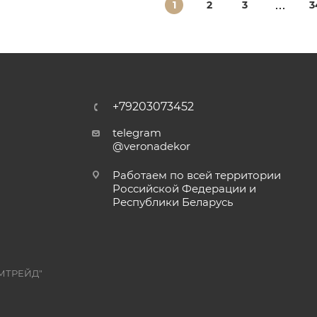
1
2
3
3
+79203073452
telegram
@veronadekor
Работаем по всей территории
Российской Федерации и
Республики Беларусь
МТРЕЙД"