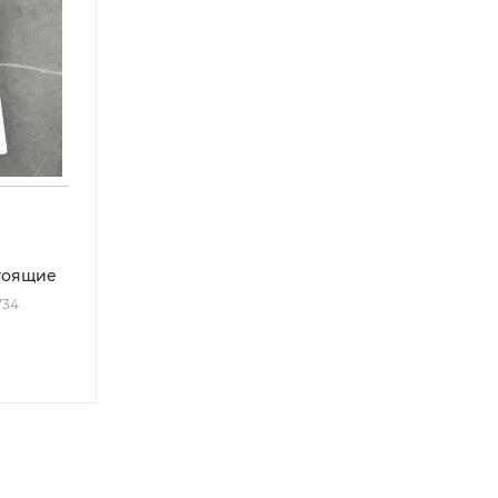
стоящие
734