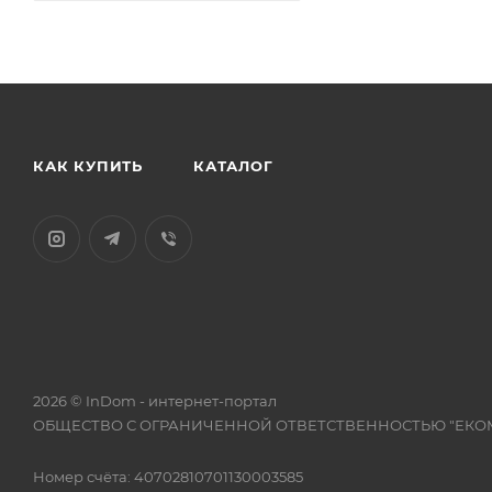
КАК КУПИТЬ
КАТАЛОГ
2026 © InDom - интернет-портал
ОБЩЕСТВО С ОГРАНИЧЕННОЙ ОТВЕТСТВЕННОСТЬЮ "ЕКО
Номер счёта: 40702810701130003585