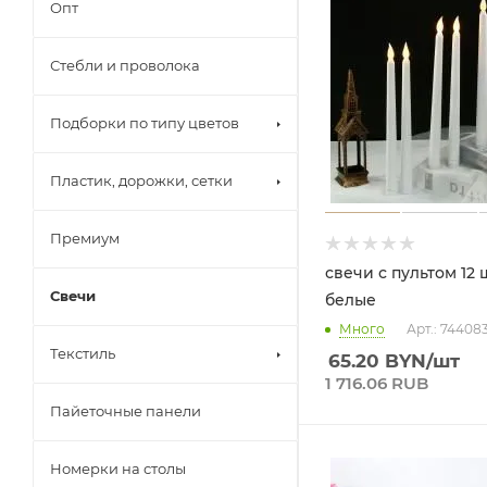
Опт
Стебли и проволока
Подборки по типу цветов
Пластик, дорожки, сетки
Премиум
свечи с пультом 12
Свечи
белые
Много
Арт.: 74408
Текстиль
65.20
BYN
/шт
1 716.06 RUB
Пайеточные панели
Номерки на столы