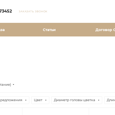
73452
ЗАКАЗАТЬ ЗВОНОК
аза
Статьи
Договор 
стание)
предложения
Цвет
Диаметр головы цветка
Длин