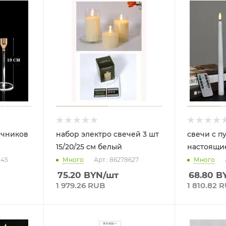
ечников
набор электро свечей 3 шт
свечи с пу
15/20/25 см белый
настоящи
345
Много
Арт.: 86278627
Много
75.20
BYN
/шт
68.80
B
1 979.26 RUB
1 810.82 