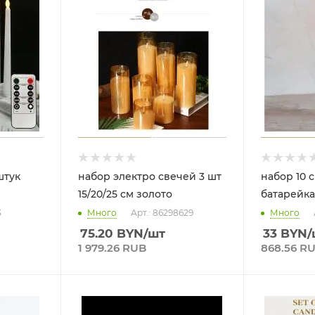
 штук
набор электро свечей 3 шт
набор 10 
15/20/25 см золото
батарейка
3
Много
Арт.: 86298629
Много
75.20
BYN
/шт
33
BYN
/
1 979.26 RUB
868.56 R