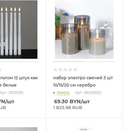
льтом 12 штук как
набор электро свечей 3 шт
е белые
10/15/20 см серебро
Арт.: 3553085
Много
Арт.: 86328632
YN
/шт
69.30
BYN
/шт
RUB
1 823.98 RUB