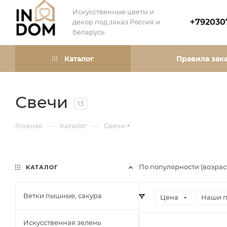
Искусственные цветы и
+792030
декор под заказ Россия и
Беларусь
Каталог
Правила зак
Свечи
13
—
—
Главная
Каталог
Свечи
По популярности (возра
КАТАЛОГ
Ветки пышные, сакура
Цена
Наши 
Искусственная зелень