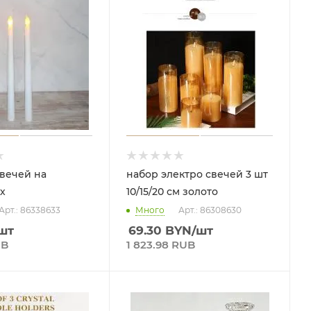
свечей на
набор электро свечей 3 шт
х
10/15/20 см золото
Арт.: 86338633
Много
Арт.: 86308630
шт
69.30
BYN
/шт
UB
1 823.98 RUB