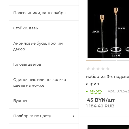
Подсвечники, канделябры
Стойки, вазы
Акриловые бусы, прочий
декор
Головы цветов
набор из 3-х подсв
Одиночные или несколько
акрил
цветы на ножке
Много
Арт.: 87654
45
BYN
/шт
Букеты
1 184.40 RUB
Подборки по цвету