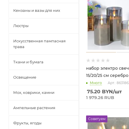
Кензаны и вазы для них
Люстры
Искусственная пампасная
трава
Ткани и бумага
набор электро свеч
15/20/25 см серебро
Освещение
Много
Арт.: 863186
75.20
BYN
/шт
Мох, коврики, камни
1 979.26 RUB
Ампельные растения
Советуем
Фрукты, ягоды