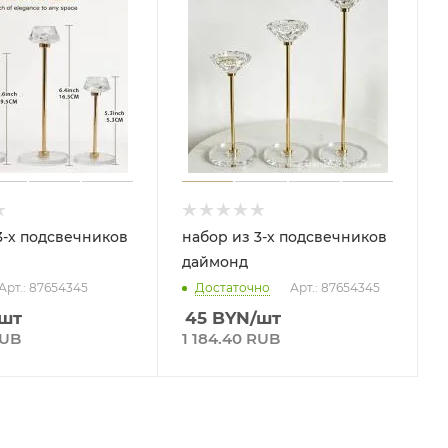
3-х подсвечников
набор из 3-х подсвечников
даймонд
Арт.: 87654345
Достаточно
Арт.: 87654345
/шт
45
BYN
/шт
RUB
1 184.40 RUB