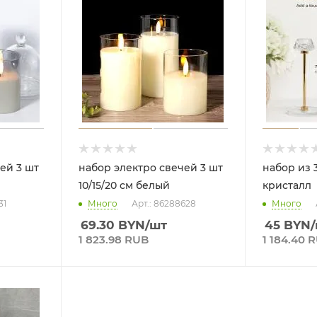
ей 3 шт
набор электро свечей 3 шт
набор из 
10/15/20 см белый
кристалл
31
Много
Арт.: 86288628
Много
69.30
BYN
/шт
45
BYN
1 823.98 RUB
1 184.40 