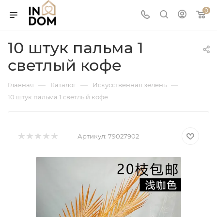
0
10 штук пальма 1
светлый кофе
—
—
—
Главная
Каталог
Искусственная зелень
10 штук пальма 1 светлый кофе
Артикул:
79027902