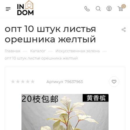
0
опт 10 штук листья
орешника желтый
—
—
—
Главная
Каталог
Искусственная зелень
опт 10 штук листья орешника желтый
Артикул:
79637963