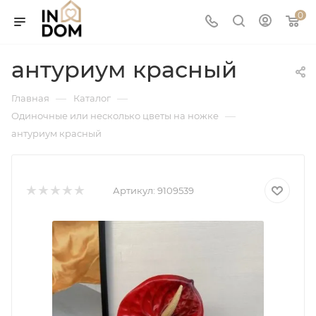
0
антуриум красный
—
—
Главная
Каталог
—
Одиночные или несколько цветы на ножке
антуриум красный
Артикул:
9109539