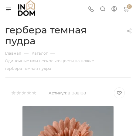
0
гербера темная
пудра
—
—
Главная
Каталог
—
Одиночные или несколько цветы на ножке
гербера темная пудра
Артикул:
81088108