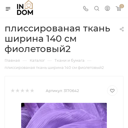
0
плиссированая ткань
ширина 140 см
фиолетовый2
—
—
—
Главная
Каталог
Ткани и бумага
плиссированая ткань ширина 140 см фиолетовый2
Артикул:
3170642