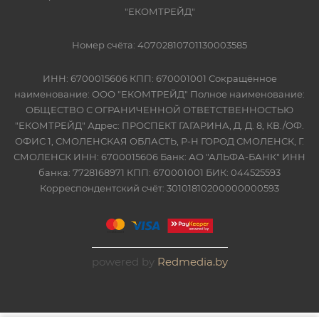
"ЕКОМТРЕЙД"
Номер счёта: 40702810701130003585
ИНН: 6700015606 КПП: 670001001 Сокращённое
наименование: ООО "ЕКОМТРЕЙД" Полное наименование:
ОБЩЕСТВО С ОГРАНИЧЕННОЙ ОТВЕТСТВЕННОСТЬЮ
"ЕКОМТРЕЙД" Адрес: ПРОСПЕКТ ГАГАРИНА, Д. Д. 8, КВ./ОФ.
ОФИС 1, СМОЛЕНСКАЯ ОБЛАСТЬ, Р-Н ГОРОД СМОЛЕНСК, Г.
СМОЛЕНСК ИНН: 6700015606 Банк: АО "АЛЬФА-БАНК" ИНН
банка: 7728168971 КПП: 670001001 БИК: 044525593
Корреспондентский счёт: 30101810200000000593
powered by
Redmedia.by